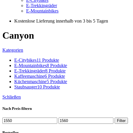
E-Citybikes
E-Trekkingräder
E-Mountainbikes
Kostenlose Lieferung innerhalb von 3 bis 5 Tagen
Canyon
Kategorien
E-Citybikes
11 Produkte
E-Mountainbikes
8 Produkte
E-Trekkingräder
8 Produkte
Kaffeemaschine
6 Produkte
Küchenmaschine
5 Produkte
Staubsauger
10 Produkte
Schließen
Nach Preis filtern
Min.
Max.
Filter
Preis
Preis
Bestseller