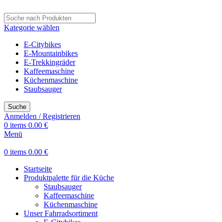
Kategorie wählen
E-Citybikes
E-Mountainbikes
E-Trekkingräder
Kaffeemaschine
Küchenmaschine
Staubsauger
Suche
Anmelden / Registrieren
0
items
0.00
€
Menü
0
items
0.00
€
Startseite
Produktpalette für die Küche
Staubsauger
Kaffeemaschine
Küchenmaschine
Unser Fahrradsortiment